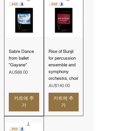
Sabre Dance
Rise of Bunjil
from ballet
for percussion
"Gayane"
ensemble and
symphony
가격
AU$88.00
orchestra, choir
가격
AU$140.00
카트에 추
카트에 추
가
가