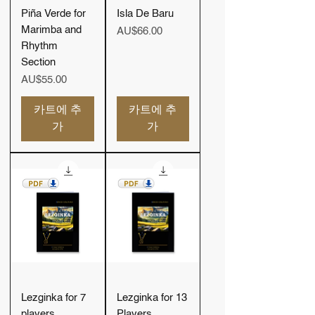
Piña Verde for
Isla De Baru
Marimba and
가격
AU$66.00
Rhythm
Section
가격
AU$55.00
카트에 추
카트에 추
가
가
Lezginka for 7
Lezginka for 13
players
Players