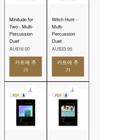
Minitude for
Witch Hunt -
Two - Multi-
Multi-
Percussion
Percussion
Duet
Duet
가격
가격
AU$18.00
AU$33.95
카트에 추
카트에 추
가
가