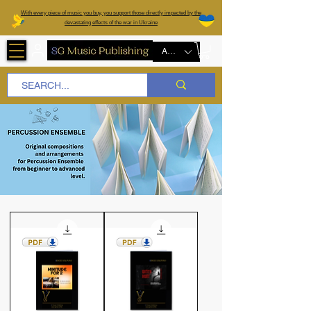
W
ith every piece of music you buy, you support those directly impacted by the
devastating effects of the war in Ukraine
AUD (AU$)