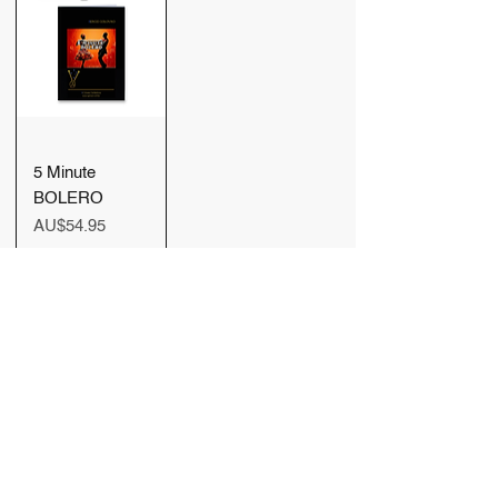
5 Minute
BOLERO
가격
AU$54.95
카트에 추
가
더보기