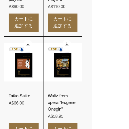
価格
価格
A$90.00
A$110.00
カートに
カートに
追加する
追加する
Taiko Saiko
Waltz from
opera "Eugene
価格
A$66.00
Onegin"
価格
A$58.95
カートに
カートに