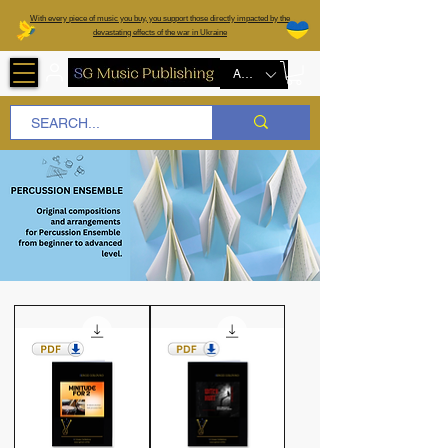
W
ith every piece of music you buy, you support those directly impacted by the
devastating effects of the war in Ukraine
AUD (AU$)