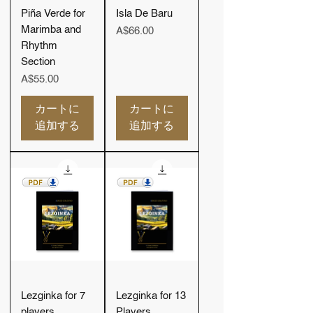
Piña Verde for
Isla De Baru
Marimba and
価格
A$66.00
Rhythm
Section
価格
A$55.00
カートに
カートに
追加する
追加する
Lezginka for 7
Lezginka for 13
players
Players