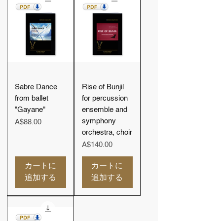
Sabre Dance
Rise of Bunjil
from ballet
for percussion
"Gayane"
ensemble and
symphony
価格
A$88.00
orchestra, choir
価格
A$140.00
カートに
カートに
追加する
追加する